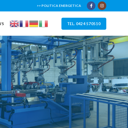
>> POLITICA ENERGETICA
WS
TEL. 0424 570510